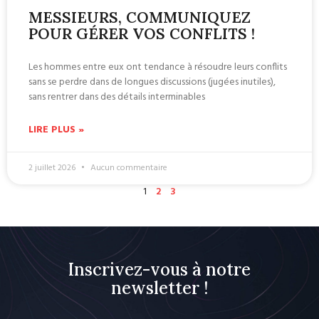
MESSIEURS, COMMUNIQUEZ
POUR GÉRER VOS CONFLITS !
Les hommes entre eux ont tendance à résoudre leurs conflits
sans se perdre dans de longues discussions (jugées inutiles),
sans rentrer dans des détails interminables
LIRE PLUS »
2 juillet 2026
Aucun commentaire
1
2
3
Inscrivez-vous à notre
newsletter !