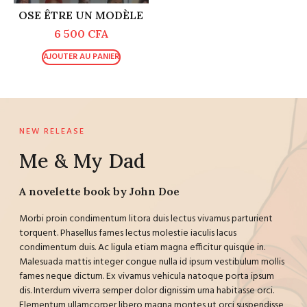
OSE ÊTRE UN MODÈLE
6 500
CFA
AJOUTER AU PANIER
NEW RELEASE
Me & My Dad
A novelette book by John Doe
Morbi proin condimentum litora duis lectus vivamus parturient
torquent. Phasellus fames lectus molestie iaculis lacus
condimentum duis. Ac ligula etiam magna efficitur quisque in.
Malesuada mattis integer congue nulla id ipsum vestibulum mollis
fames neque dictum. Ex vivamus vehicula natoque porta ipsum
dis. Interdum viverra semper dolor dignissim urna habitasse orci.
Elementum ullamcorper libero magna montes ut orci suspendisse