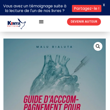
X
Vous avez un témoignage suite à
Partagez-le !
la lecture de l'un de nos livres ?
DEVENIR AUTEUR